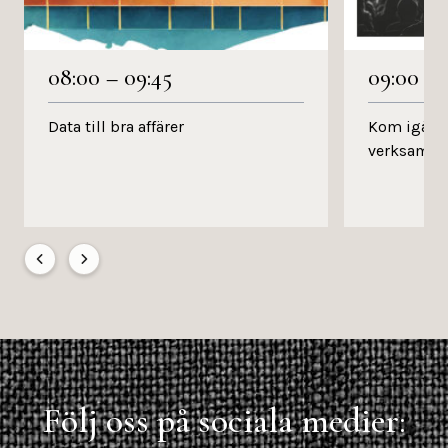
08:00
–
09:45
09:00
–
Data till bra affärer
Kom igång 
verksamhe
Följ oss på sociala medier: